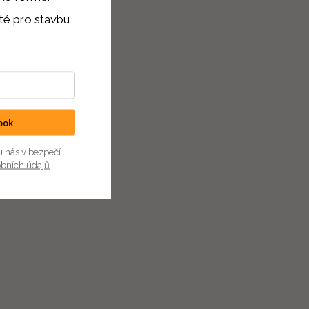
té pro stavbu
ook
u nás v bezpečí.
obních údajů