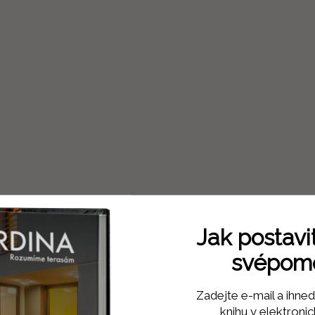
Jak postavi
svépom
Zadejte e-mail a ihn
knihu v elektroni