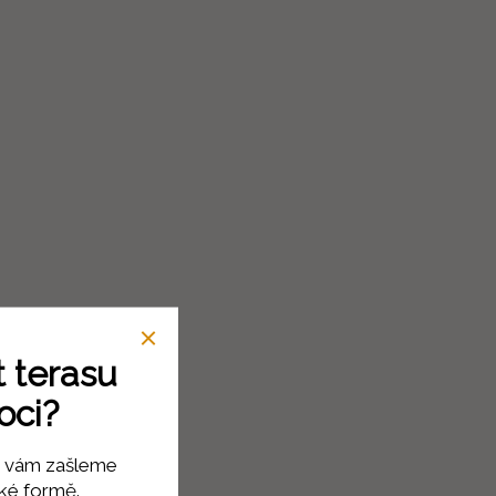
t terasu
oci?
ed vám zašleme
cké formě.