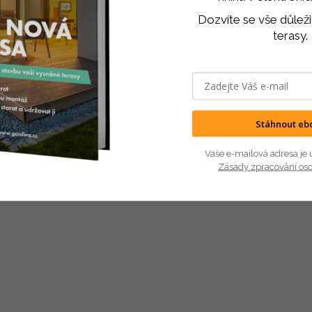
Dozvíte se vše důleži
terasy.
Stáhnout eb
Vaše e-mailová adresa je 
Zásady zpracování os